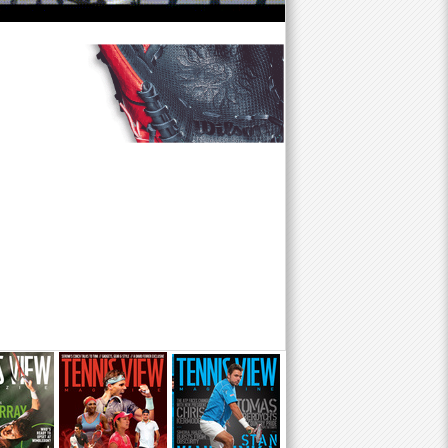
f
o
r
m