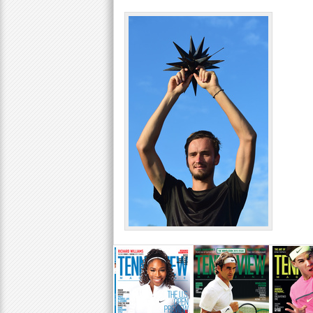
a
r
e
h
e
r
e