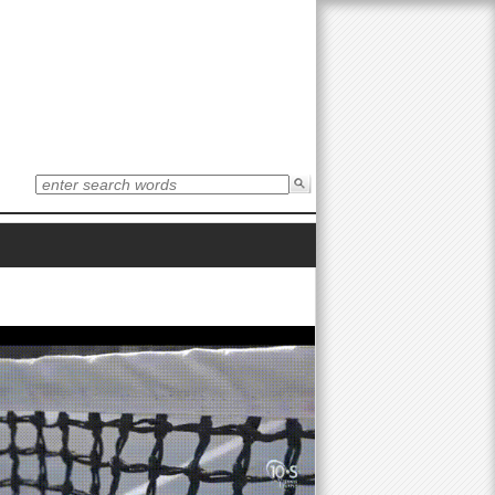
S
e
S
a
r
e
c
h
t
a
h
i
r
s
s
i
c
t
e
h